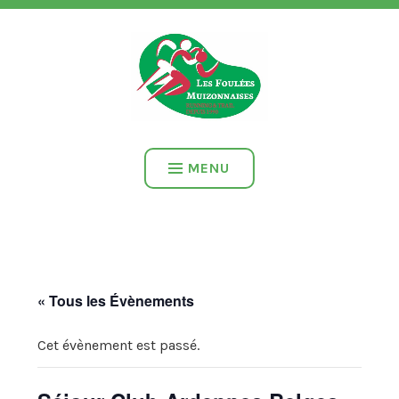
Accéder
RUNNING ET TRAIL DEPUIS 1990
au
contenu
LES FOULÉES
MUIZONNAISES
MENU
« Tous les Évènements
Cet évènement est passé.